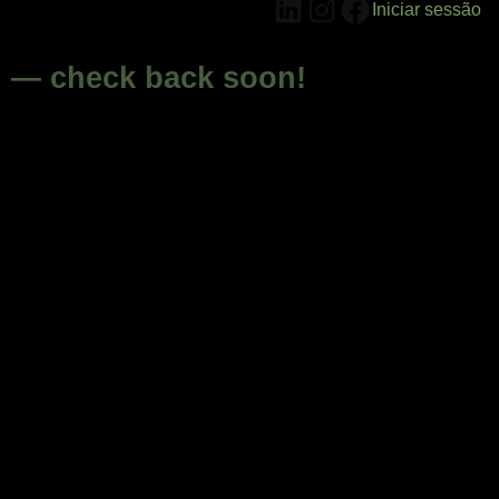
LinkedIn
Instagram
Facebook
Iniciar sessão
g — check back soon!